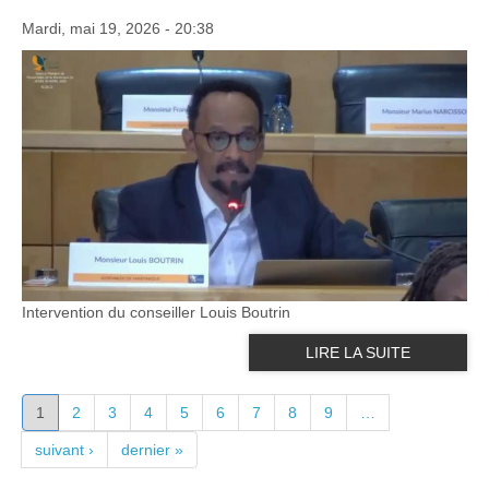
Mardi, mai 19, 2026 - 20:38
Intervention du conseiller Louis Boutrin
LIRE LA SUITE
PAGES
1
2
3
4
5
6
7
8
9
…
suivant ›
dernier »