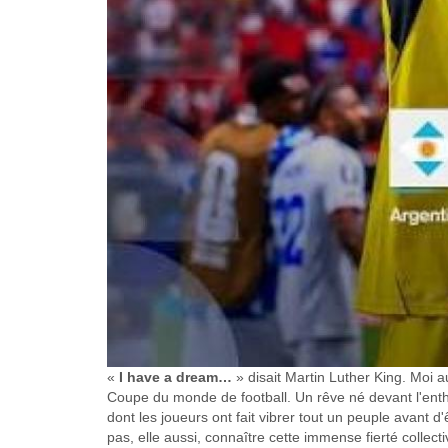
«
I have a dream…
» disait Martin Luther King. Moi au
Coupe du monde de football. Un rêve né devant l'enth
dont les joueurs ont fait vibrer tout un peuple avant d'
pas, elle aussi, connaître cette immense fierté collecti