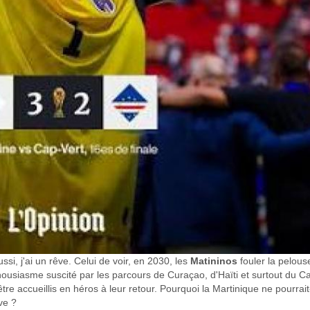
ssi, j'ai un rêve. Celui de voir, en 2030, les
Matininos
fouler la pelous
ousiasme suscité par les parcours de Curaçao, d'Haïti et surtout du Ca
être accueillis en héros à leur retour. Pourquoi la Martinique ne pourrait
ve ?