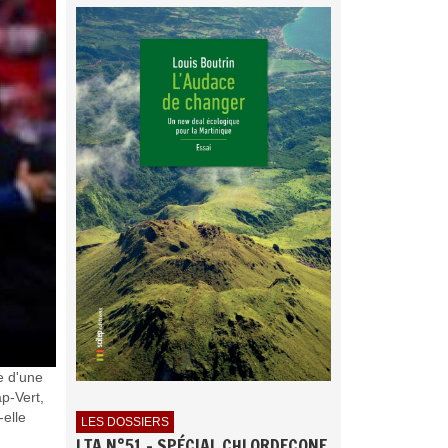
e d'une
p-Vert,
-elle
LES DOSSIERS
LTA N°51 - SPÉCIAL CHLORDECONE