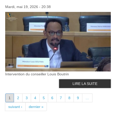
Mardi, mai 19, 2026 - 20:38
Intervention du conseiller Louis Boutrin
LIRE LA SUITE
PAGES
1
2
3
4
5
6
7
8
9
…
suivant ›
dernier »