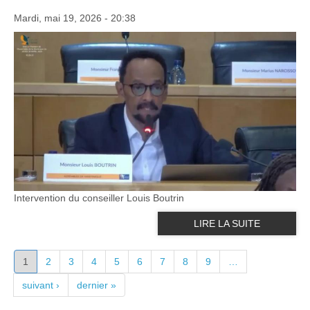
Mardi, mai 19, 2026 - 20:38
Intervention du conseiller Louis Boutrin
LIRE LA SUITE
PAGES
1
2
3
4
5
6
7
8
9
…
suivant ›
dernier »