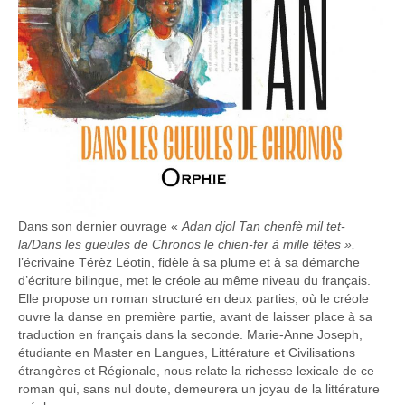
Dans son dernier ouvrage «
Adan djol
T
an
c
henfè mil tet-
la
/
Dans les gueules de
C
hronos
l
e chien
-
fer
à mille têtes »,
l’écrivaine Térèz Léotin, fidèle à sa plume et à sa démarche
d’écriture bilingue, met le créole au même niveau du français.
Elle propose un roman structuré en deux parties, où le créole
ouvre la danse en première partie, avant de laisser place à sa
traduction en français dans la seconde. Marie-Anne Joseph,
étudiante en Master en Langues, Littérature et Civilisations
étrangères et Régionale, nous relate la richesse lexicale de ce
roman qui, sans nul doute, demeurera un joyau de la littérature