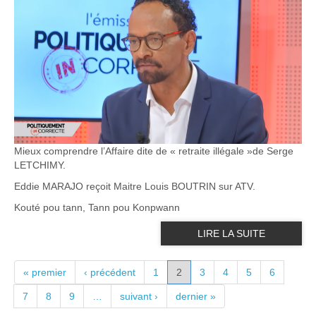
Mieux comprendre l’Affaire dite de « retraite illégale »de Serge
LETCHIMY.
Eddie MARAJO reçoit Maitre Louis BOUTRIN sur ATV.
Kouté pou tann, Tann pou Konpwann
LIRE LA SUITE
PAGES
« premier
‹ précédent
1
2
3
4
5
6
7
8
9
…
suivant ›
dernier »