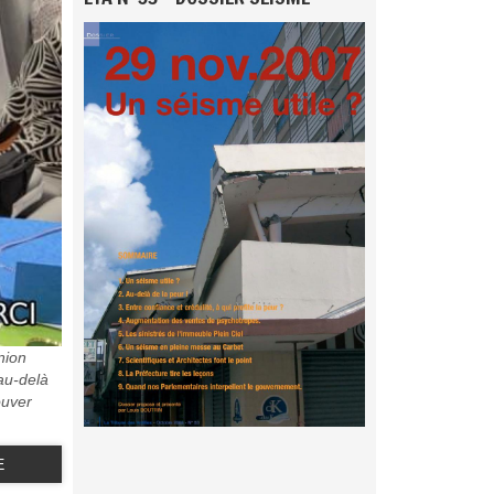
nion
 au-delà
ouver
E