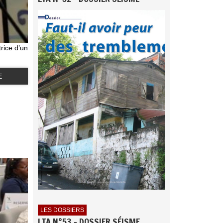
rice d’un
E
LES DOSSIERS
LTA N°53 - DOSSIER SÉISME