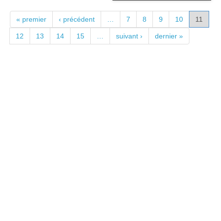
PAGES
« premier
‹ précédent
…
7
8
9
10
11
12
13
14
15
…
suivant ›
dernier »