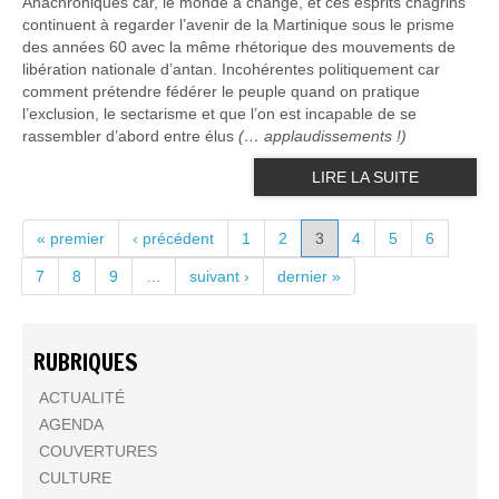
Anachroniques car, le monde a changé, et ces esprits chagrins
continuent à regarder l’avenir de la Martinique sous le prisme
des années 60 avec la même rhétorique des mouvements de
libération nationale d’antan. Incohérentes politiquement car
comment prétendre fédérer le peuple quand on pratique
l’exclusion, le sectarisme et que l’on est incapable de se
rassembler d’abord entre élus
(… applaudissements !)
LIRE LA SUITE
PAGES
« premier
‹ précédent
1
2
3
4
5
6
7
8
9
…
suivant ›
dernier »
RUBRIQUES
ACTUALITÉ
AGENDA
COUVERTURES
CULTURE