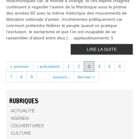
Anachroniques car, le monde a changé, et ces esprits chagrins
continuent à regarder l’avenir de la Martinique sous le prisme
des années 60 avec la même rhétorique des mouvements de
libération nationale d’antan. Incohérentes politiquement car
comment prétendre fédérer le peuple quand on pratique
l’exclusion, le sectarisme et que l’on est incapable de se
rassembler d’abord entre élus
(… applaudissements !)
LIRE LA SUITE
PAGES
« premier
‹ précédent
1
2
3
4
5
6
7
8
9
…
suivant ›
dernier »
RUBRIQUES
ACTUALITÉ
AGENDA
COUVERTURES
CULTURE