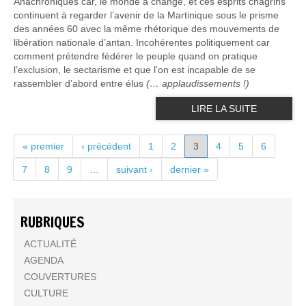
Anachroniques car, le monde a changé, et ces esprits chagrins
continuent à regarder l’avenir de la Martinique sous le prisme
des années 60 avec la même rhétorique des mouvements de
libération nationale d’antan. Incohérentes politiquement car
comment prétendre fédérer le peuple quand on pratique
l’exclusion, le sectarisme et que l’on est incapable de se
rassembler d’abord entre élus
(… applaudissements !)
LIRE LA SUITE
PAGES
« premier
‹ précédent
1
2
3
4
5
6
7
8
9
…
suivant ›
dernier »
RUBRIQUES
ACTUALITÉ
AGENDA
COUVERTURES
CULTURE