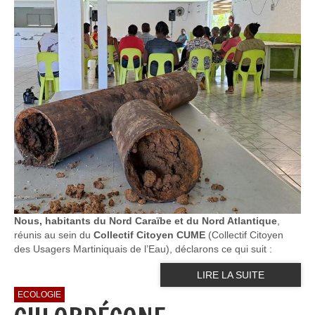
Nous, habitants du Nord Caraïbe et du Nord Atlantique
,
réunis au sein du
Collectif Citoyen CUME
(Collectif Citoyen
des Usagers Martiniquais de l’Eau), déclarons ce qui suit :
LIRE LA SUITE
ECOLOGIE