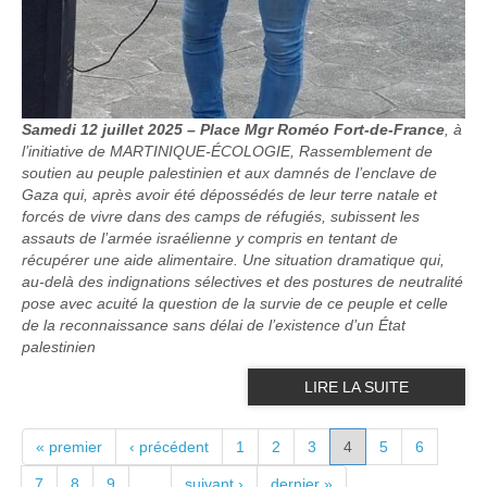
Samedi 12 juillet 2025 – Place Mgr Roméo Fort-de-France
, à
l’initiative de MARTINIQUE-ÉCOLOGIE, Rassemblement de
soutien au peuple palestinien et aux damnés de l’enclave de
Gaza qui, après avoir été dépossédés de leur terre natale et
forcés de vivre dans des camps de réfugiés, subissent les
assauts de l’armée israélienne y compris en tentant de
récupérer une aide alimentaire. Une situation dramatique qui,
au-delà des indignations sélectives et des postures de neutralité
pose avec acuité la question de la survie de ce peuple et celle
de la reconnaissance sans délai de l’existence d’un État
palestinien
LIRE LA SUITE
PAGES
« premier
‹ précédent
1
2
3
4
5
6
7
8
9
…
suivant ›
dernier »