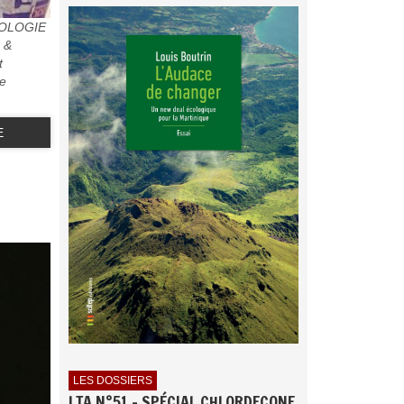
ÉCOLOGIE
 &
t
re
E
LES DOSSIERS
LTA N°51 - SPÉCIAL CHLORDECONE