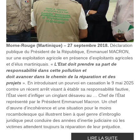
Morne-Rouge (Martinique) – 27 septembre 2018.
Déclaration
publique du Président de la République, Emmanuel MACRON,
sur une exploitation agricole en présence d’exploitants agricoles
et d’élus martiniquais. «
L'Etat doit
prendre
sa part de
responsabilité dans cette pollution et
doit
ava
ncer
dans
le
chemin de
la r
épara
tion
et
des
proj
ets
». En introduisant un pourvoi en cassation le 9 mai 2025
contre un récent arrêt visant à établir sa responsabilité fautive,
l’État vient d’infliger un cinglant désaveu au … Chef de l’État
représenté par le Président Emmanuel Macron. Un chef
d’œuvre d’incohérence et une situation pour le moins
rocambolesque qui illustrent bien à quel genre d’imbroglio
juridique peut conduire des années d’inertie judiciaire où les
victimes attendent toujours la réparation de leur préjudice.
LIRE LA SUITE