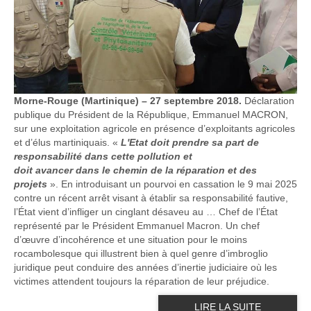
Morne-Rouge (Martinique) – 27 septembre 2018.
Déclaration
publique du Président de la République, Emmanuel MACRON,
sur une exploitation agricole en présence d’exploitants agricoles
et d’élus martiniquais. «
L'Etat doit
prendre
sa part de
responsabilité dans cette pollution et
doit
ava
ncer
dans
le
chemin de
la r
épara
tion
et
des
proj
ets
». En introduisant un pourvoi en cassation le 9 mai 2025
contre un récent arrêt visant à établir sa responsabilité fautive,
l’État vient d’infliger un cinglant désaveu au … Chef de l’État
représenté par le Président Emmanuel Macron. Un chef
d’œuvre d’incohérence et une situation pour le moins
rocambolesque qui illustrent bien à quel genre d’imbroglio
juridique peut conduire des années d’inertie judiciaire où les
victimes attendent toujours la réparation de leur préjudice.
LIRE LA SUITE