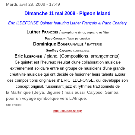
Mardi, avril 29, 2008 - 17:49
Dimanche 11 mai 2008 - Pigeon Island
Eric ILDEFONSE
Quintet featuring Luther François & Paco Charlery
Luther F
rancois
/
saxophone ténor, soprano et flûte
Paco C
harlery
/
latin percussion
Dominique B
ougrainville
/ batterie
Geoffrey C
adogan
/ contrebasse
Eric I
ldefonse
/ piano, (Compositions, arrangements)
Ce quintet est l’heureux résultat d'une collaboration musicale
extrêmement solidaire entre un groupe de musiciens d'une grande
créativité musicale qui ont décidé de fusionner leurs talents autour
des compositions originales d' ERIC ILDEFONSE, qui développe son
concept original, fusionnant jazz et rythmes traditionnels de
la Martinique (Belya, Biguine ) mais aussi
Calypso, Samba,
pour un voyage symbolique vers L’Afrique.
site officiel :
http://stluciajazz.org/