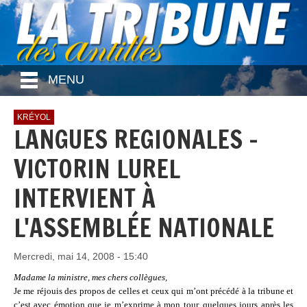
MENU
KRÉYOL
LANGUES REGIONALES -
VICTORIN LUREL
INTERVIENT À
L'ASSEMBLÉE NATIONALE
Mercredi, mai 14, 2008 - 15:40
Madame la ministre, mes chers collègues,
Je me réjouis des propos de celles et ceux qui m’ont précédé à la tribune et
c’est avec émotion que je m’exprime à mon tour, quelques jours après les