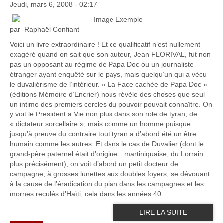
Jeudi, mars 6, 2008 - 02:17
par
Raphaël Confiant
Voici un livre extraordinaire ! Et ce qualificatif n’est nullement
exagéré quand on sait que son auteur, Jean FLORIVAL, fut non
pas un opposant au régime de Papa Doc ou un journaliste
étranger ayant enquêté sur le pays, mais quelqu’un qui a vécu
le duvaliérisme de l’intérieur. «
La Face
cachée de Papa Doc »
(éditions Mémoire d’Encrier) nous révèle des choses que seul
un intime des premiers cercles du pouvoir pouvait connaître. On
y voit le Président à Vie non plus dans son rôle de tyran, de
« dictateur sorcellaire », mais comme un homme puisque
jusqu’à preuve du contraire tout tyran a d’abord été un être
humain comme les autres. Et dans le cas de Duvalier (dont le
grand-père paternel était d’origine…martiniquaise, du Lorrain
plus précisément), on voit d’abord un petit docteur de
campagne, à grosses lunettes aux doubles foyers, se dévouant
à la cause de l’éradication du pian dans les campagnes et les
mornes reculés d’Haïti, cela dans les années 40.
LIRE LA SUITE