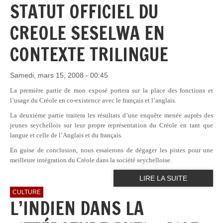
STATUT OFFICIEL DU
CREOLE SESELWA EN
CONTEXTE TRILINGUE
Samedi, mars 15, 2008 - 00:45
La première partie de mon exposé portera sur la place des fonctions et
l’usage du Créole en co-existence avec le français et l’anglais.
La deuxième partie traitera les résultats d’une enquête menée auprès des
jeunes seychellois sur leur propre représentation du Créole en tant que
langue et celle de l’Anglais et du français.
En guise de conclusion, nous essaierons de dégager les pistes pour une
meilleure intégration du Créole dans la société seychelloise.
LIRE LA SUITE
CULTURE
L’INDIEN DANS LA