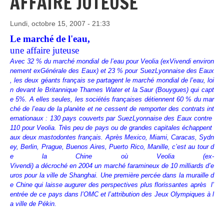
AFFAIRE JUTEUSE
Lundi, octobre 15, 2007 - 21:33
Le marché de l'eau,
une affaire juteuse
Avec 32 % du marché mondial de l’eau pour Veolia (exVivendi environ
nement exGénérale des Eaux) et 23 % pour SuezLyonnaise des Eaux
, les deux géants français se partagent le marché mondial de l’eau, loi
n devant le Britannique Thames Water et la Saur (Bouygues) qui capt
e 5%. A elles seules, les sociétés françaises détiennent 60 % du mar
ché de l’eau de la planète et ne cessent de remporter des contrats int
ernationaux : 130 pays couverts par SuezLyonnaise des Eaux contre
110 pour Veolia. Très peu de pays ou de grandes capitales échappent
aux deux mastodontes français. Après Mexico, Miami, Caracas, Sydn
ey, Berlin, Prague, Buenos Aires, Puerto Rico, Manille, c’est au tour d
e la Chine où Veolia (ex-
Vivendi) a décroché en 2004 un marché faramineux de 10 milliards d’e
uros pour la ville de Shanghai. Une première percée dans la muraille d
e Chine qui laisse augurer des perspectives plus florissantes après l’
entrée de ce pays dans l’OMC et l’attribution des Jeux Olympiques à l
a ville de Pékin.