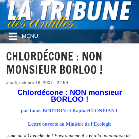
MENU
CHLORDÉCONE : NON
MONSIEUR BORLOO !
Jeudi, octobre 18, 2007 - 22:59
Chlordécone : NON monsieur
BORLOO !
par Louis BOUTRIN et Raphaël CONFIANT
Lettre ouverte au Ministre de l’Ecologie
suite au « Grenelle de l’Environnement » et à la nomination de