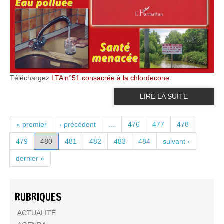
Téléchargez
LTA n°51 consacrée à la chlordecone
LIRE LA SUITE
PAGES
« premier
‹ précédent
…
476
477
478
479
480
481
482
483
484
suivant ›
dernier »
RUBRIQUES
ACTUALITÉ