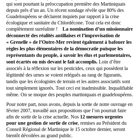
qui sont pourtant la préoccupation première des Martiniquais
depuis près d’un an. Un récent sondage révèle que 80% des
Guadeloupéens se déclarent inquiets par rapport à la crise
écologique et sanitaire du Chlordécone. Tout cela est donc
complètement surréaliste !
La nomination d’un missionnaire
déconnecté des réalités antillaises et l’improvisation de
« Grenelle » de l’Outre-Mer revient également à bafouer les
règles les plus élémentaires de la démocratie puisque les
représentants du peuple, à savoir les élus et parlementaires,
sont écartés ou mis devant le fait accomplis.
Loin d’être
associés à la réflexion sur les pesticides, ceux qui possèdent la
légitimité des urnes se voient relégués au rang de figurants,
tandis que les écologistes de terrain et les autres associatifs sont
tout simplement ignorés.
Tout ceci est inadmissible. Inqualifiable
même. On se moque des peuples martiniquais et guadeloupéens.
Pour notre part, nous avons, depuis la sortie de notre ouvrage en
février 2007, travaillé aux propositions que l’on pourrait faire
afin de sortir de la crise actuelle. Nos
12 mesures urgentes
pour une gestion de sortie de crise
, remises au Président du
Conseil Régional de Martinique le 15 octobre dernier, seront
bientôt dévoilées au grand public.