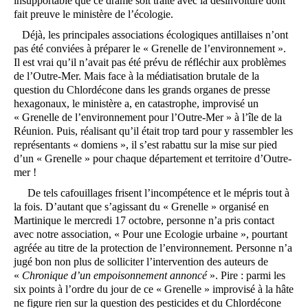
insupportable que ce drame soit traité avec la désinvolture dont
fait preuve le ministère de l’écologie.
Déjà, les principales associations écologiques antillaises n’ont
pas été conviées à préparer le « Grenelle de l’environnement ».
Il est vrai qu’il n’avait pas été prévu de réfléchir aux problèmes
de l’Outre-Mer. Mais face à la médiatisation brutale de la
question du Chlordécone dans les grands organes de presse
hexagonaux, le ministère a, en catastrophe, improvisé un
« Grenelle de l’environnement pour l’Outre-Mer » à l’île de la
Réunion. Puis, réalisant qu’il était trop tard pour y rassembler les
représentants « domiens », il s’est rabattu sur la mise sur pied
d’un « Grenelle » pour chaque département et territoire d’Outre-
mer !
De tels cafouillages frisent l’incompétence et le mépris tout à
la fois. D’autant que s’agissant du « Grenelle » organisé en
Martinique le mercredi 17 octobre, personne n’a pris contact
avec notre association, « Pour une Ecologie urbaine », pourtant
agréée au titre de la protection de l’environnement. Personne n’a
jugé bon non plus de solliciter l’intervention des auteurs de
«
Chronique d’un empoisonnement annoncé
». Pire : parmi les
six points à l’ordre du jour de ce « Grenelle » improvisé à la hâte
ne figure rien sur la question des pesticides et du Chlordécone