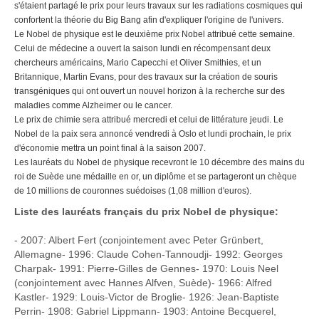
s'étaient partagé le prix pour leurs travaux sur les radiations cosmiques qui
confortent la théorie du Big Bang afin d'expliquer l'origine de l'univers.
Le Nobel de physique est le deuxième prix Nobel attribué cette semaine.
Celui de médecine a ouvert la saison lundi en récompensant deux
chercheurs américains, Mario Capecchi et Oliver Smithies, et un
Britannique, Martin Evans, pour des travaux sur la création de souris
transgéniques qui ont ouvert un nouvel horizon à la recherche sur des
maladies comme Alzheimer ou le cancer.
Le prix de chimie sera attribué mercredi et celui de littérature jeudi. Le
Nobel de la paix sera annoncé vendredi à Oslo et lundi prochain, le prix
d'économie mettra un point final à la saison 2007.
Les lauréats du Nobel de physique recevront le 10 décembre des mains du
roi de Suède une médaille en or, un diplôme et se partageront un chèque
de 10 millions de couronnes suédoises (1,08 million d'euros).
Liste des lauréats français du prix Nobel de physique:
- 2007: Albert Fert (conjointement avec Peter Grünbert,
Allemagne- 1996: Claude Cohen-Tannoudji- 1992: Georges
Charpak- 1991: Pierre-Gilles de Gennes- 1970: Louis Neel
(conjointement avec Hannes Alfven, Suède)- 1966: Alfred
Kastler- 1929: Louis-Victor de Broglie- 1926: Jean-Baptiste
Perrin- 1908: Gabriel Lippmann- 1903: Antoine Becquerel,