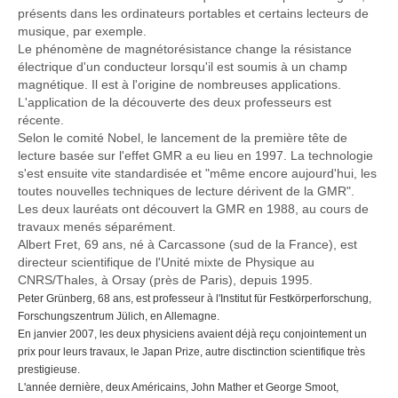
présents dans les ordinateurs portables et certains lecteurs de
musique, par exemple.
Le phénomène de magnétorésistance change la résistance
électrique d'un conducteur lorsqu'il est soumis à un champ
magnétique. Il est à l'origine de nombreuses applications.
L'application de la découverte des deux professeurs est
récente.
Selon le comité Nobel, le lancement de la première tête de
lecture basée sur l'effet GMR a eu lieu en 1997. La technologie
s'est ensuite vite standardisée et "même encore aujourd'hui, les
toutes nouvelles techniques de lecture dérivent de la GMR".
Les deux lauréats ont découvert la GMR en 1988, au cours de
travaux menés séparément.
Albert Fret, 69 ans, né à Carcassone (sud de la France), est
directeur scientifique de l'Unité mixte de Physique au
CNRS/Thales, à Orsay (près de Paris), depuis 1995.
Peter Grünberg, 68 ans, est professeur à l'Institut für Festkörperforschung,
Forschungszentrum Jülich, en Allemagne.
En janvier 2007, les deux physiciens avaient déjà reçu conjointement un
prix pour leurs travaux, le Japan Prize, autre disctinction scientifique très
prestigieuse.
L'année dernière, deux Américains, John Mather et George Smoot,