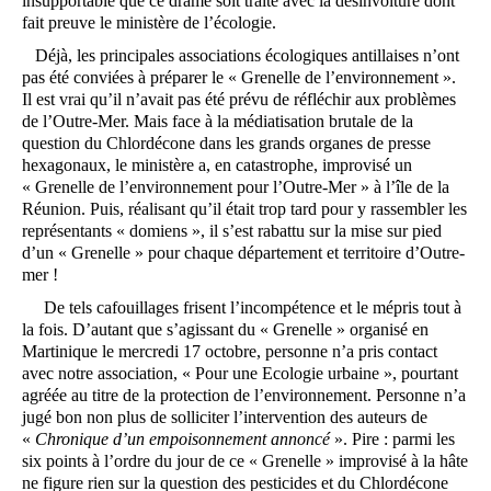
insupportable que ce drame soit traité avec la désinvolture dont
fait preuve le ministère de l’écologie.
Déjà, les principales associations écologiques antillaises n’ont
pas été conviées à préparer le « Grenelle de l’environnement ».
Il est vrai qu’il n’avait pas été prévu de réfléchir aux problèmes
de l’Outre-Mer. Mais face à la médiatisation brutale de la
question du Chlordécone dans les grands organes de presse
hexagonaux, le ministère a, en catastrophe, improvisé un
« Grenelle de l’environnement pour l’Outre-Mer » à l’île de la
Réunion. Puis, réalisant qu’il était trop tard pour y rassembler les
représentants « domiens », il s’est rabattu sur la mise sur pied
d’un « Grenelle » pour chaque département et territoire d’Outre-
mer !
De tels cafouillages frisent l’incompétence et le mépris tout à
la fois. D’autant que s’agissant du « Grenelle » organisé en
Martinique le mercredi 17 octobre, personne n’a pris contact
avec notre association, « Pour une Ecologie urbaine », pourtant
agréée au titre de la protection de l’environnement. Personne n’a
jugé bon non plus de solliciter l’intervention des auteurs de
«
Chronique d’un empoisonnement annoncé
». Pire : parmi les
six points à l’ordre du jour de ce « Grenelle » improvisé à la hâte
ne figure rien sur la question des pesticides et du Chlordécone