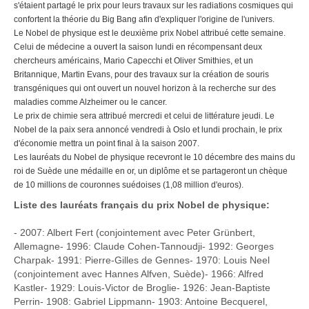
s'étaient partagé le prix pour leurs travaux sur les radiations cosmiques qui
confortent la théorie du Big Bang afin d'expliquer l'origine de l'univers.
Le Nobel de physique est le deuxième prix Nobel attribué cette semaine.
Celui de médecine a ouvert la saison lundi en récompensant deux
chercheurs américains, Mario Capecchi et Oliver Smithies, et un
Britannique, Martin Evans, pour des travaux sur la création de souris
transgéniques qui ont ouvert un nouvel horizon à la recherche sur des
maladies comme Alzheimer ou le cancer.
Le prix de chimie sera attribué mercredi et celui de littérature jeudi. Le
Nobel de la paix sera annoncé vendredi à Oslo et lundi prochain, le prix
d'économie mettra un point final à la saison 2007.
Les lauréats du Nobel de physique recevront le 10 décembre des mains du
roi de Suède une médaille en or, un diplôme et se partageront un chèque
de 10 millions de couronnes suédoises (1,08 million d'euros).
Liste des lauréats français du prix Nobel de physique:
- 2007: Albert Fert (conjointement avec Peter Grünbert,
Allemagne- 1996: Claude Cohen-Tannoudji- 1992: Georges
Charpak- 1991: Pierre-Gilles de Gennes- 1970: Louis Neel
(conjointement avec Hannes Alfven, Suède)- 1966: Alfred
Kastler- 1929: Louis-Victor de Broglie- 1926: Jean-Baptiste
Perrin- 1908: Gabriel Lippmann- 1903: Antoine Becquerel,