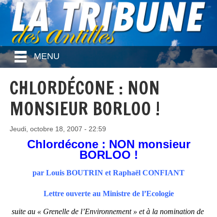
MENU
CHLORDÉCONE : NON
MONSIEUR BORLOO !
Jeudi, octobre 18, 2007 - 22:59
Chlordécone : NON monsieur
BORLOO !
par Louis BOUTRIN et Raphaël CONFIANT
Lettre ouverte au Ministre de l’Ecologie
suite au « Grenelle de l’Environnement » et à la nomination de