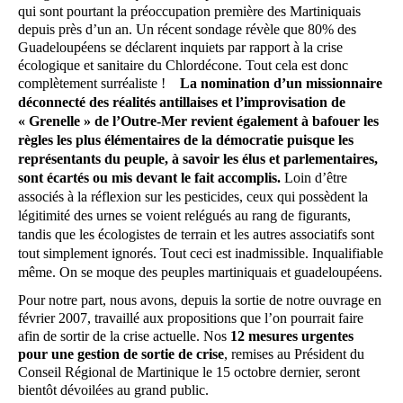
qui sont pourtant la préoccupation première des Martiniquais
depuis près d’un an. Un récent sondage révèle que 80% des
Guadeloupéens se déclarent inquiets par rapport à la crise
écologique et sanitaire du Chlordécone. Tout cela est donc
complètement surréaliste !
La nomination d’un missionnaire
déconnecté des réalités antillaises et l’improvisation de
« Grenelle » de l’Outre-Mer revient également à bafouer les
règles les plus élémentaires de la démocratie puisque les
représentants du peuple, à savoir les élus et parlementaires,
sont écartés ou mis devant le fait accomplis.
Loin d’être
associés à la réflexion sur les pesticides, ceux qui possèdent la
légitimité des urnes se voient relégués au rang de figurants,
tandis que les écologistes de terrain et les autres associatifs sont
tout simplement ignorés.
Tout ceci est inadmissible. Inqualifiable
même. On se moque des peuples martiniquais et guadeloupéens.
Pour notre part, nous avons, depuis la sortie de notre ouvrage en
février 2007, travaillé aux propositions que l’on pourrait faire
afin de sortir de la crise actuelle. Nos
12 mesures urgentes
pour une gestion de sortie de crise
, remises au Président du
Conseil Régional de Martinique le 15 octobre dernier, seront
bientôt dévoilées au grand public.