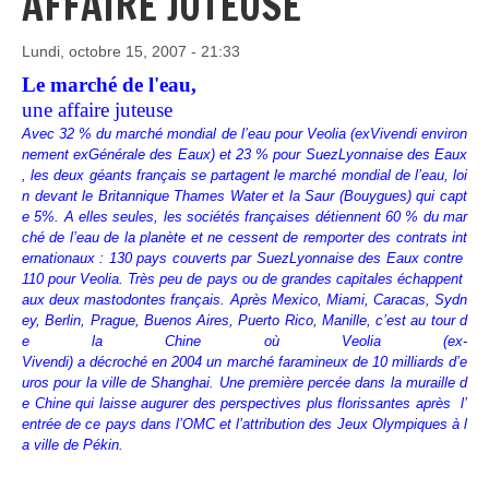
AFFAIRE JUTEUSE
Lundi, octobre 15, 2007 - 21:33
Le marché de l'eau,
une affaire juteuse
Avec 32 % du marché mondial de l’eau pour Veolia (exVivendi environ
nement exGénérale des Eaux) et 23 % pour SuezLyonnaise des Eaux
, les deux géants français se partagent le marché mondial de l’eau, loi
n devant le Britannique Thames Water et la Saur (Bouygues) qui capt
e 5%. A elles seules, les sociétés françaises détiennent 60 % du mar
ché de l’eau de la planète et ne cessent de remporter des contrats int
ernationaux : 130 pays couverts par SuezLyonnaise des Eaux contre
110 pour Veolia. Très peu de pays ou de grandes capitales échappent
aux deux mastodontes français. Après Mexico, Miami, Caracas, Sydn
ey, Berlin, Prague, Buenos Aires, Puerto Rico, Manille, c’est au tour d
e la Chine où Veolia (ex-
Vivendi) a décroché en 2004 un marché faramineux de 10 milliards d’e
uros pour la ville de Shanghai. Une première percée dans la muraille d
e Chine qui laisse augurer des perspectives plus florissantes après l’
entrée de ce pays dans l’OMC et l’attribution des Jeux Olympiques à l
a ville de Pékin.