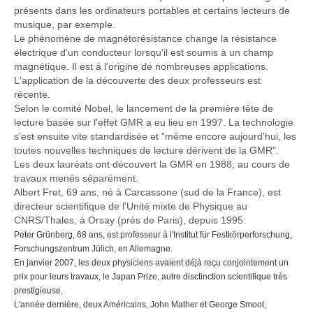
présents dans les ordinateurs portables et certains lecteurs de
musique, par exemple.
Le phénomène de magnétorésistance change la résistance
électrique d'un conducteur lorsqu'il est soumis à un champ
magnétique. Il est à l'origine de nombreuses applications.
L'application de la découverte des deux professeurs est
récente.
Selon le comité Nobel, le lancement de la première tête de
lecture basée sur l'effet GMR a eu lieu en 1997. La technologie
s'est ensuite vite standardisée et "même encore aujourd'hui, les
toutes nouvelles techniques de lecture dérivent de la GMR".
Les deux lauréats ont découvert la GMR en 1988, au cours de
travaux menés séparément.
Albert Fret, 69 ans, né à Carcassone (sud de la France), est
directeur scientifique de l'Unité mixte de Physique au
CNRS/Thales, à Orsay (près de Paris), depuis 1995.
Peter Grünberg, 68 ans, est professeur à l'Institut für Festkörperforschung,
Forschungszentrum Jülich, en Allemagne.
En janvier 2007, les deux physiciens avaient déjà reçu conjointement un
prix pour leurs travaux, le Japan Prize, autre disctinction scientifique très
prestigieuse.
L'année dernière, deux Américains, John Mather et George Smoot,