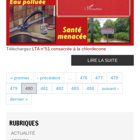
Téléchargez
LTA n°51 consacrée à la chlordecone
LIRE LA SUITE
PAGES
« premier
‹ précédent
…
476
477
478
479
480
481
482
483
484
suivant ›
dernier »
RUBRIQUES
ACTUALITÉ