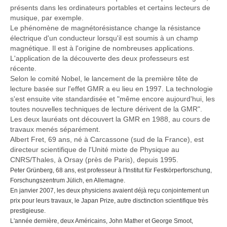
présents dans les ordinateurs portables et certains lecteurs de
musique, par exemple.
Le phénomène de magnétorésistance change la résistance
électrique d'un conducteur lorsqu'il est soumis à un champ
magnétique. Il est à l'origine de nombreuses applications.
L'application de la découverte des deux professeurs est
récente.
Selon le comité Nobel, le lancement de la première tête de
lecture basée sur l'effet GMR a eu lieu en 1997. La technologie
s'est ensuite vite standardisée et "même encore aujourd'hui, les
toutes nouvelles techniques de lecture dérivent de la GMR".
Les deux lauréats ont découvert la GMR en 1988, au cours de
travaux menés séparément.
Albert Fret, 69 ans, né à Carcassone (sud de la France), est
directeur scientifique de l'Unité mixte de Physique au
CNRS/Thales, à Orsay (près de Paris), depuis 1995.
Peter Grünberg, 68 ans, est professeur à l'Institut für Festkörperforschung,
Forschungszentrum Jülich, en Allemagne.
En janvier 2007, les deux physiciens avaient déjà reçu conjointement un
prix pour leurs travaux, le Japan Prize, autre disctinction scientifique très
prestigieuse.
L'année dernière, deux Américains, John Mather et George Smoot,