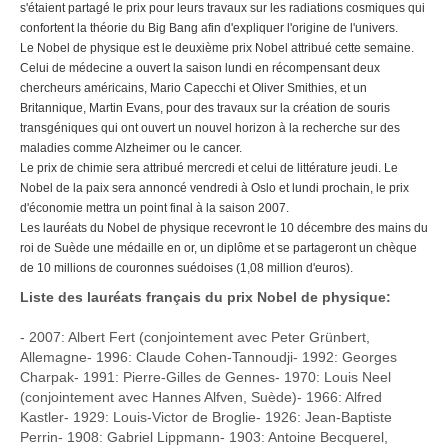
s'étaient partagé le prix pour leurs travaux sur les radiations cosmiques qui
confortent la théorie du Big Bang afin d'expliquer l'origine de l'univers.
Le Nobel de physique est le deuxième prix Nobel attribué cette semaine.
Celui de médecine a ouvert la saison lundi en récompensant deux
chercheurs américains, Mario Capecchi et Oliver Smithies, et un
Britannique, Martin Evans, pour des travaux sur la création de souris
transgéniques qui ont ouvert un nouvel horizon à la recherche sur des
maladies comme Alzheimer ou le cancer.
Le prix de chimie sera attribué mercredi et celui de littérature jeudi. Le
Nobel de la paix sera annoncé vendredi à Oslo et lundi prochain, le prix
d'économie mettra un point final à la saison 2007.
Les lauréats du Nobel de physique recevront le 10 décembre des mains du
roi de Suède une médaille en or, un diplôme et se partageront un chèque
de 10 millions de couronnes suédoises (1,08 million d'euros).
Liste des lauréats français du prix Nobel de physique:
- 2007: Albert Fert (conjointement avec Peter Grünbert,
Allemagne- 1996: Claude Cohen-Tannoudji- 1992: Georges
Charpak- 1991: Pierre-Gilles de Gennes- 1970: Louis Neel
(conjointement avec Hannes Alfven, Suède)- 1966: Alfred
Kastler- 1929: Louis-Victor de Broglie- 1926: Jean-Baptiste
Perrin- 1908: Gabriel Lippmann- 1903: Antoine Becquerel,