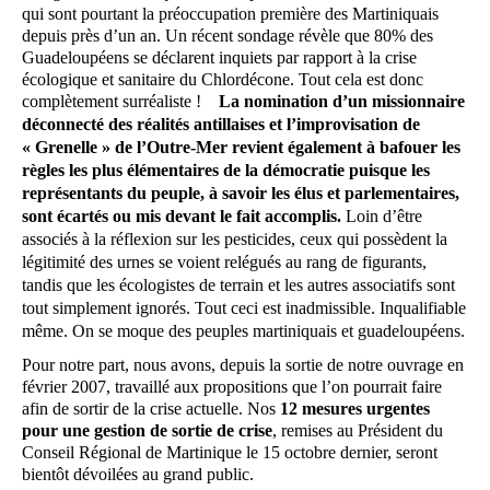
qui sont pourtant la préoccupation première des Martiniquais
depuis près d’un an. Un récent sondage révèle que 80% des
Guadeloupéens se déclarent inquiets par rapport à la crise
écologique et sanitaire du Chlordécone. Tout cela est donc
complètement surréaliste !
La nomination d’un missionnaire
déconnecté des réalités antillaises et l’improvisation de
« Grenelle » de l’Outre-Mer revient également à bafouer les
règles les plus élémentaires de la démocratie puisque les
représentants du peuple, à savoir les élus et parlementaires,
sont écartés ou mis devant le fait accomplis.
Loin d’être
associés à la réflexion sur les pesticides, ceux qui possèdent la
légitimité des urnes se voient relégués au rang de figurants,
tandis que les écologistes de terrain et les autres associatifs sont
tout simplement ignorés.
Tout ceci est inadmissible. Inqualifiable
même. On se moque des peuples martiniquais et guadeloupéens.
Pour notre part, nous avons, depuis la sortie de notre ouvrage en
février 2007, travaillé aux propositions que l’on pourrait faire
afin de sortir de la crise actuelle. Nos
12 mesures urgentes
pour une gestion de sortie de crise
, remises au Président du
Conseil Régional de Martinique le 15 octobre dernier, seront
bientôt dévoilées au grand public.