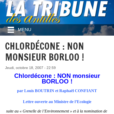
MENU
CHLORDÉCONE : NON
MONSIEUR BORLOO !
Jeudi, octobre 18, 2007 - 22:59
Chlordécone : NON monsieur
BORLOO !
par Louis BOUTRIN et Raphaël CONFIANT
Lettre ouverte au Ministre de l’Ecologie
suite au « Grenelle de l’Environnement » et à la nomination de