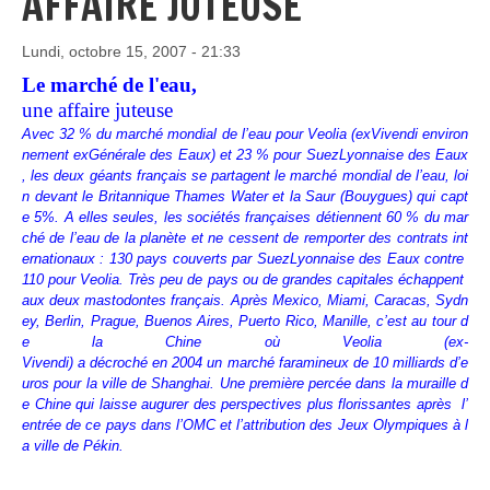
AFFAIRE JUTEUSE
Lundi, octobre 15, 2007 - 21:33
Le marché de l'eau,
une affaire juteuse
Avec 32 % du marché mondial de l’eau pour Veolia (exVivendi environ
nement exGénérale des Eaux) et 23 % pour SuezLyonnaise des Eaux
, les deux géants français se partagent le marché mondial de l’eau, loi
n devant le Britannique Thames Water et la Saur (Bouygues) qui capt
e 5%. A elles seules, les sociétés françaises détiennent 60 % du mar
ché de l’eau de la planète et ne cessent de remporter des contrats int
ernationaux : 130 pays couverts par SuezLyonnaise des Eaux contre
110 pour Veolia. Très peu de pays ou de grandes capitales échappent
aux deux mastodontes français. Après Mexico, Miami, Caracas, Sydn
ey, Berlin, Prague, Buenos Aires, Puerto Rico, Manille, c’est au tour d
e la Chine où Veolia (ex-
Vivendi) a décroché en 2004 un marché faramineux de 10 milliards d’e
uros pour la ville de Shanghai. Une première percée dans la muraille d
e Chine qui laisse augurer des perspectives plus florissantes après l’
entrée de ce pays dans l’OMC et l’attribution des Jeux Olympiques à l
a ville de Pékin.