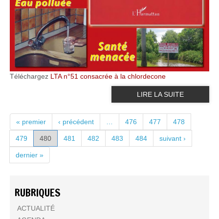
Téléchargez
LTA n°51 consacrée à la chlordecone
LIRE LA SUITE
PAGES
« premier
‹ précédent
…
476
477
478
479
480
481
482
483
484
suivant ›
dernier »
RUBRIQUES
ACTUALITÉ