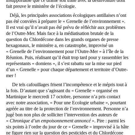
insupportable que ce drame soit traité avec la désinvolture dont
fait preuve le ministère de l’écologie.
Déjà, les principales associations écologiques antillaises n’ont
pas été conviées à préparer le « Grenelle de l’environnement ».
Il est vrai qu’il n’avait pas été prévu de réfléchir aux problèmes
de l’Outre-Mer. Mais face à la médiatisation brutale de la
question du Chlordécone dans les grands organes de presse
hexagonaux, le ministère a, en catastrophe, improvisé un
« Grenelle de l’environnement pour l’Outre-Mer » à l’île de la
Réunion. Puis, réalisant qu’il était trop tard pour y rassembler les
représentants « domiens », il s’est rabattu sur la mise sur pied
d’un « Grenelle » pour chaque département et territoire d’Outre-
mer !
De tels cafouillages frisent l’incompétence et le mépris tout à
la fois. D’autant que s’agissant du « Grenelle » organisé en
Martinique le mercredi 17 octobre, personne n’a pris contact
avec notre association, « Pour une Ecologie urbaine », pourtant
agréée au titre de la protection de l’environnement. Personne n’a
jugé bon non plus de solliciter l’intervention des auteurs de
«
Chronique d’un empoisonnement annoncé
». Pire : parmi les
six points à l’ordre du jour de ce « Grenelle » improvisé à la hâte
ne figure rien sur la question des pesticides et du Chlordécone