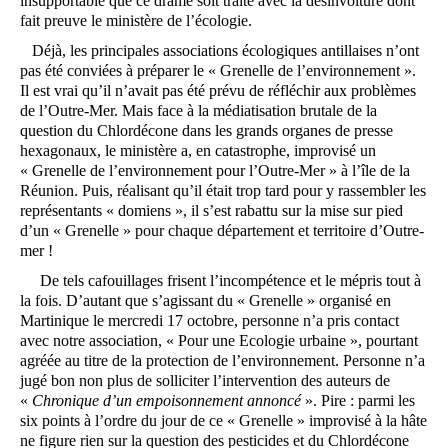
insupportable que ce drame soit traité avec la désinvolture dont
fait preuve le ministère de l’écologie.
Déjà, les principales associations écologiques antillaises n’ont
pas été conviées à préparer le « Grenelle de l’environnement ».
Il est vrai qu’il n’avait pas été prévu de réfléchir aux problèmes
de l’Outre-Mer. Mais face à la médiatisation brutale de la
question du Chlordécone dans les grands organes de presse
hexagonaux, le ministère a, en catastrophe, improvisé un
« Grenelle de l’environnement pour l’Outre-Mer » à l’île de la
Réunion. Puis, réalisant qu’il était trop tard pour y rassembler les
représentants « domiens », il s’est rabattu sur la mise sur pied
d’un « Grenelle » pour chaque département et territoire d’Outre-
mer !
De tels cafouillages frisent l’incompétence et le mépris tout à
la fois. D’autant que s’agissant du « Grenelle » organisé en
Martinique le mercredi 17 octobre, personne n’a pris contact
avec notre association, « Pour une Ecologie urbaine », pourtant
agréée au titre de la protection de l’environnement. Personne n’a
jugé bon non plus de solliciter l’intervention des auteurs de
«
Chronique d’un empoisonnement annoncé
». Pire : parmi les
six points à l’ordre du jour de ce « Grenelle » improvisé à la hâte
ne figure rien sur la question des pesticides et du Chlordécone