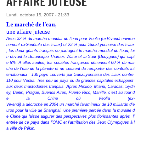
AFFAIRE JUTEUSE
Lundi, octobre 15, 2007 - 21:33
Le marché de l'eau,
une affaire juteuse
Avec 32 % du marché mondial de l’eau pour Veolia (exVivendi environ
nement exGénérale des Eaux) et 23 % pour SuezLyonnaise des Eaux
, les deux géants français se partagent le marché mondial de l’eau, loi
n devant le Britannique Thames Water et la Saur (Bouygues) qui capt
e 5%. A elles seules, les sociétés françaises détiennent 60 % du mar
ché de l’eau de la planète et ne cessent de remporter des contrats int
ernationaux : 130 pays couverts par SuezLyonnaise des Eaux contre
110 pour Veolia. Très peu de pays ou de grandes capitales échappent
aux deux mastodontes français. Après Mexico, Miami, Caracas, Sydn
ey, Berlin, Prague, Buenos Aires, Puerto Rico, Manille, c’est au tour d
e la Chine où Veolia (ex-
Vivendi) a décroché en 2004 un marché faramineux de 10 milliards d’e
uros pour la ville de Shanghai. Une première percée dans la muraille d
e Chine qui laisse augurer des perspectives plus florissantes après l’
entrée de ce pays dans l’OMC et l’attribution des Jeux Olympiques à l
a ville de Pékin.