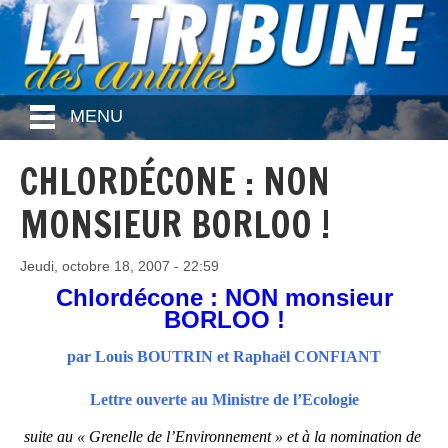
MENU
CHLORDÉCONE : NON
MONSIEUR BORLOO !
Jeudi, octobre 18, 2007 - 22:59
Chlordécone : NON monsieur
BORLOO !
par Louis BOUTRIN et Raphaël CONFIANT
Lettre ouverte au Ministre de l’Ecologie
suite au « Grenelle de l’Environnement » et à la nomination de