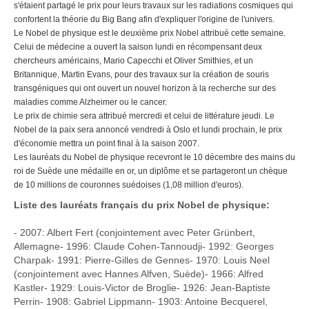
s'étaient partagé le prix pour leurs travaux sur les radiations cosmiques qui
confortent la théorie du Big Bang afin d'expliquer l'origine de l'univers.
Le Nobel de physique est le deuxième prix Nobel attribué cette semaine.
Celui de médecine a ouvert la saison lundi en récompensant deux
chercheurs américains, Mario Capecchi et Oliver Smithies, et un
Britannique, Martin Evans, pour des travaux sur la création de souris
transgéniques qui ont ouvert un nouvel horizon à la recherche sur des
maladies comme Alzheimer ou le cancer.
Le prix de chimie sera attribué mercredi et celui de littérature jeudi. Le
Nobel de la paix sera annoncé vendredi à Oslo et lundi prochain, le prix
d'économie mettra un point final à la saison 2007.
Les lauréats du Nobel de physique recevront le 10 décembre des mains du
roi de Suède une médaille en or, un diplôme et se partageront un chèque
de 10 millions de couronnes suédoises (1,08 million d'euros).
Liste des lauréats français du prix Nobel de physique:
- 2007: Albert Fert (conjointement avec Peter Grünbert,
Allemagne- 1996: Claude Cohen-Tannoudji- 1992: Georges
Charpak- 1991: Pierre-Gilles de Gennes- 1970: Louis Neel
(conjointement avec Hannes Alfven, Suède)- 1966: Alfred
Kastler- 1929: Louis-Victor de Broglie- 1926: Jean-Baptiste
Perrin- 1908: Gabriel Lippmann- 1903: Antoine Becquerel,