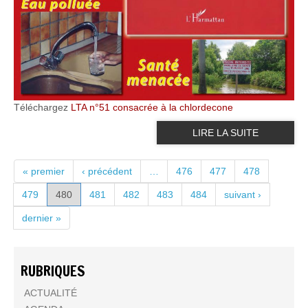
Téléchargez
LTA n°51 consacrée à la chlordecone
LIRE LA SUITE
PAGES
« premier
‹ précédent
…
476
477
478
479
480
481
482
483
484
suivant ›
dernier »
RUBRIQUES
ACTUALITÉ