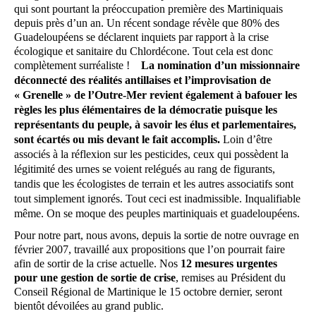
qui sont pourtant la préoccupation première des Martiniquais
depuis près d’un an. Un récent sondage révèle que 80% des
Guadeloupéens se déclarent inquiets par rapport à la crise
écologique et sanitaire du Chlordécone. Tout cela est donc
complètement surréaliste !
La nomination d’un missionnaire
déconnecté des réalités antillaises et l’improvisation de
« Grenelle » de l’Outre-Mer revient également à bafouer les
règles les plus élémentaires de la démocratie puisque les
représentants du peuple, à savoir les élus et parlementaires,
sont écartés ou mis devant le fait accomplis.
Loin d’être
associés à la réflexion sur les pesticides, ceux qui possèdent la
légitimité des urnes se voient relégués au rang de figurants,
tandis que les écologistes de terrain et les autres associatifs sont
tout simplement ignorés.
Tout ceci est inadmissible. Inqualifiable
même. On se moque des peuples martiniquais et guadeloupéens.
Pour notre part, nous avons, depuis la sortie de notre ouvrage en
février 2007, travaillé aux propositions que l’on pourrait faire
afin de sortir de la crise actuelle. Nos
12 mesures urgentes
pour une gestion de sortie de crise
, remises au Président du
Conseil Régional de Martinique le 15 octobre dernier, seront
bientôt dévoilées au grand public.