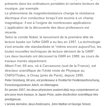
présents dans les ordinateurs portables et certains lecteurs de
musique, par exemple.
Le phénomène de magnétorésistance change la résistance
électrique d'un conducteur lorsqu'il est soumis à un champ
magnétique. Il est à l'origine de nombreuses applications.
L'application de la découverte des deux professeurs est
récente.
Selon le comité Nobel, le lancement de la première tête de
lecture basée sur l'effet GMR a eu lieu en 1997. La technologie
s'est ensuite vite standardisée et "même encore aujourd'hui, les
toutes nouvelles techniques de lecture dérivent de la GMR".
Les deux lauréats ont découvert la GMR en 1988, au cours de
travaux menés séparément.
Albert Fret, 69 ans, né à Carcassone (sud de la France), est
directeur scientifique de l'Unité mixte de Physique au
CNRS/Thales, à Orsay (près de Paris), depuis 1995.
Peter Grünberg, 68 ans, est professeur à l'Institut für Festkörperforschung,
Forschungszentrum Jülich, en Allemagne.
En janvier 2007, les deux physiciens avaient déjà reçu conjointement un
prix pour leurs travaux, le Japan Prize, autre disctinction scientifique très
prestigieuse.
L'année dernière, deux Américains, John Mather et George Smoot,