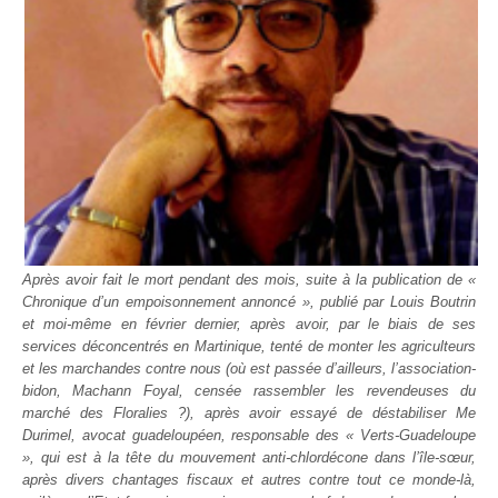
Après avoir fait le mort pendant des mois, suite à la publication de «
Chronique d’un empoisonnement annoncé », publié par Louis Boutrin
et moi-même en février dernier, après avoir, par le biais de ses
services déconcentrés en Martinique, tenté de monter les agriculteurs
et les marchandes contre nous (où est passée d’ailleurs, l’association-
bidon, Machann Foyal, censée rassembler les revendeuses du
marché des Floralies ?), après avoir essayé de déstabiliser Me
Durimel, avocat guadeloupéen, responsable des « Verts-Guadeloupe
», qui est à la tête du mouvement anti-chlordécone dans l’île-sœur,
après divers chantages fiscaux et autres contre tout ce monde-là,