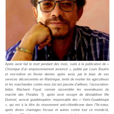
Après avoir fait le mort pendant des mois, suite à la publication de «
Chronique d’un empoisonnement annoncé », publié par Louis Boutrin
et moi-même en février dernier, après avoir, par le biais de ses
services déconcentrés en Martinique, tenté de monter les agriculteurs
et les marchandes contre nous (où est passée d’ailleurs, l’association-
bidon, Machann Foyal, censée rassembler les revendeuses du
marché des Floralies ?), après avoir essayé de déstabiliser Me
Durimel, avocat guadeloupéen, responsable des « Verts-Guadeloupe
», qui est à la tête du mouvement anti-chlordécone dans l’île-sœur,
après divers chantages fiscaux et autres contre tout ce monde-là,