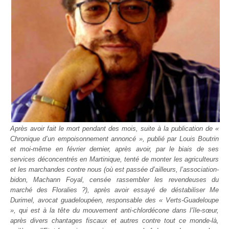
Après avoir fait le mort pendant des mois, suite à la publication de «
Chronique d’un empoisonnement annoncé », publié par Louis Boutrin
et moi-même en février dernier, après avoir, par le biais de ses
services déconcentrés en Martinique, tenté de monter les agriculteurs
et les marchandes contre nous (où est passée d’ailleurs, l’association-
bidon, Machann Foyal, censée rassembler les revendeuses du
marché des Floralies ?), après avoir essayé de déstabiliser Me
Durimel, avocat guadeloupéen, responsable des « Verts-Guadeloupe
», qui est à la tête du mouvement anti-chlordécone dans l’île-sœur,
après divers chantages fiscaux et autres contre tout ce monde-là,