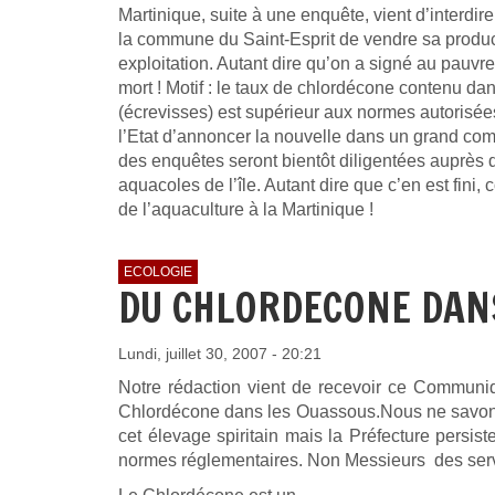
Martinique, suite à une enquête, vient d’interdire
la commune du Saint-Esprit de vendre sa produc
exploitation. Autant dire qu’on a signé au pauv
mort ! Motif : le taux de chlordécone contenu d
(écrevisses) est supérieur aux normes autorisées
l’Etat d’annoncer la nouvelle dans un grand co
des enquêtes seront bientôt diligentées auprès d
aquacoles de l’île. Autant dire que c’en est fini, 
de l’aquaculture à la Martinique !
ECOLOGIE
DU CHLORDECONE DAN
Lundi, juillet 30, 2007 - 20:21
Notre rédaction vient de recevoir ce Communiq
Chlordécone dans les Ouassous.Nous ne savons p
cet élevage spiritain mais la Préfecture persi
normes réglementaires. Non Messieurs des servi