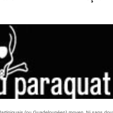
Martiniquais (ou Guadeloupéen) moyen. Ni sans dou