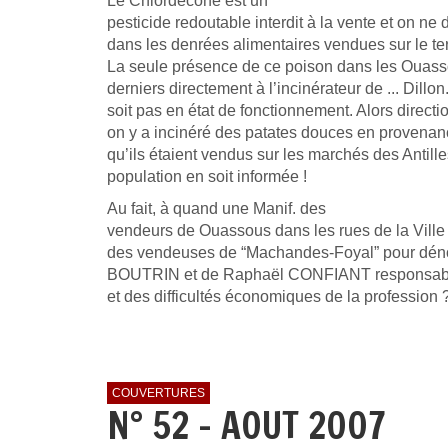
Le Chlordécone est un
pesticide redoutable interdit à la vente et on ne 
dans les denrées alimentaires vendues sur le terr
La seule présence de ce poison dans les Ouass
derniers directement à l’incinérateur de ... Dillon
soit pas en état de fonctionnement. Alors direct
on y a incinéré des patates douces en provenan
qu’ils étaient vendus sur les marchés des Antille
population en soit informée !
Au fait, à quand une Manif. des
vendeurs de Ouassous dans les rues de la Ville –
des vendeuses de “Machandes-Foyal” pour dénon
BOUTRIN et de Raphaël CONFIANT responsabl
et des difficultés économiques de la profession 
COUVERTURES
N° 52 - AOUT 2007