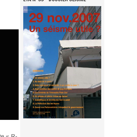
te « R-