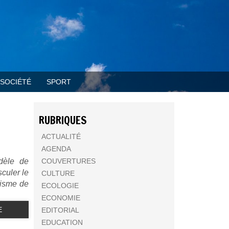
SOCIÉTÉ
SPORT
RUBRIQUES
ACTUALITÉ
AGENDA
odèle de
COUVERTURES
culer le
CULTURE
cisme de
ECOLOGIE
ECONOMIE
E
EDITORIAL
EDUCATION