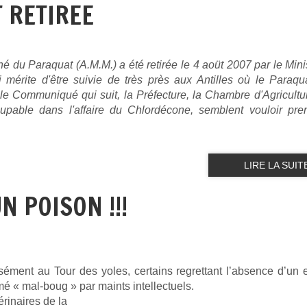
T RETIREE
ché du Paraquat (A.M.M.) a été retirée le 4 aoüt 2007 par le Min
 mérite d'être suivie de très près aux Antilles où le Paraqu
it le Communiqué qui suit, la Préfecture, la Chambre d'Agricultu
upable dans l'affaire du Chlordécone, semblent vouloir pre
LIRE LA SUIT
N POISON !!!
isément au Tour des yoles, certains regrettant l’absence d’un e
mé « mal-boug » par maints intellectuels.
érinaires de la