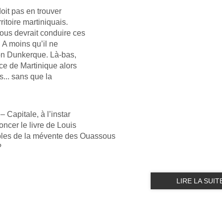
doit pas en trouver
itoire martiniquais.
ous devrait conduire ces
. A moins qu’il ne
ion Dunkerque. Là-bas,
ce de Martinique alors
s... sans que la
 Capitale, à l’instar
cer le livre de Louis
es de la mévente des Ouassous
?
LIRE LA SUIT