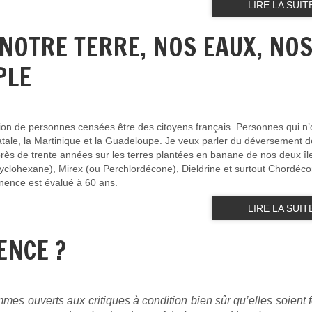
LIRE LA SUIT
NOTRE TERRE, NOS EAUX, NO
PLE
lion de personnes censées être des citoyens français. Personnes qui n’
re natale, la Martinique et la Guadeloupe. Je veux parler du déversement d
près de trente années sur les terres plantées en banane de nos deux îl
clohexane), Mirex (ou Perchlordécone), Dieldrine et surtout Chordéco
nence est évalué à 60 ans.
LIRE LA SUIT
ENCE ?
es ouverts aux critiques à condition bien sûr qu’elles soient 