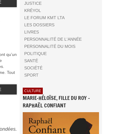
E
JUSTICE
KRÉYOL
S
LE FORUM KMT LTA
LES DOSSIERS
LIVRES
PERSONNALITÉ DE L'ANNÉE
PERSONNALITÉ DU MOIS
POLITIQUE
ont qu’un
e
SANTÉ
es.
SOCIÉTÉ
ne. Tout
SPORT
E
CULTURE
MARIE-HÉLOÏSE, FILLE DU ROY -
RAPHAËL CONFIANT
fondées.