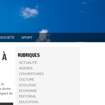
SOCIÉTÉ
SPORT
 À
RUBRIQUES
ACTUALITÉ
AGENDA
COUVERTURES
CULTURE
 la
ECOLOGIE
la durée
ECONOMIE
’égard de
EDITORIAL
EDUCATION