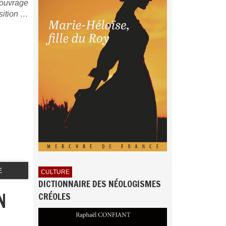
 ouvrage
osition …
E
CULTURE
DICTIONNAIRE DES NÉOLOGISMES
N
CRÉOLES