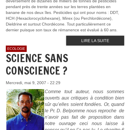
déversement de dizaines de milliers de tonnes de pesticides
pendant près de trente années sur les terres plantées en
banane de nos deux îles. Pesticides qui ont pour noms : DDT,
HCH (Hexaclorocyclohexane), Mirex (ou Perchlordécone),
Dieldrine et surtout Chordécone. Tout particulièrement ce
dernier puisque son taux de rémanence est évalué à 60 ans.
LIRE LA SUITE
ECOLOGIE
SCIENCE SANS
CONSCIENCE ?
Mercredi, mai 9, 2007 - 22:29
Comme tout auteur, nous sommes
ouverts aux critiques à condition bien
sûr qu’elles soient fondées. Or, quand
le Pr. D. Belpomme nous reproche de
n’avoir pas fait de proposition dans
notre ouvrage ceci nous laisse à
penser qu’il ne l’a pas lu. Le chapitre 6