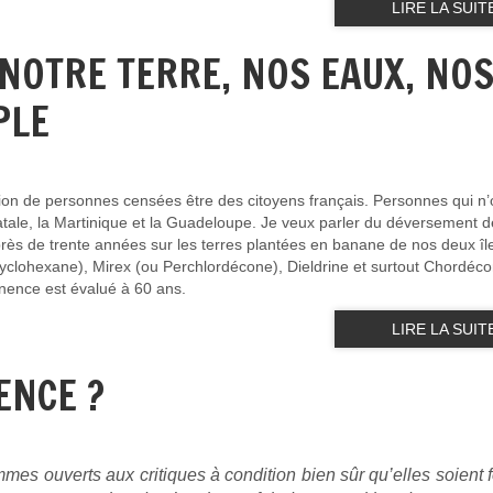
LIRE LA SUIT
NOTRE TERRE, NOS EAUX, NO
PLE
lion de personnes censées être des citoyens français. Personnes qui n’
re natale, la Martinique et la Guadeloupe. Je veux parler du déversement d
près de trente années sur les terres plantées en banane de nos deux îl
clohexane), Mirex (ou Perchlordécone), Dieldrine et surtout Chordéco
nence est évalué à 60 ans.
LIRE LA SUIT
ENCE ?
es ouverts aux critiques à condition bien sûr qu’elles soient 