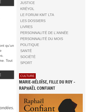
E
JUSTICE
KRÉYOL
S
LE FORUM KMT LTA
LES DOSSIERS
LIVRES
PERSONNALITÉ DE L'ANNÉE
PERSONNALITÉ DU MOIS
POLITIQUE
ont qu’un
e
SANTÉ
es.
SOCIÉTÉ
ne. Tout
SPORT
E
CULTURE
MARIE-HÉLOÏSE, FILLE DU ROY -
RAPHAËL CONFIANT
fondées.