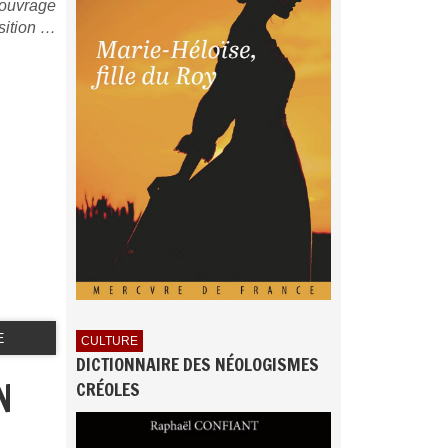
 ouvrage
osition …
E
CULTURE
DICTIONNAIRE DES NÉOLOGISMES
N
CRÉOLES