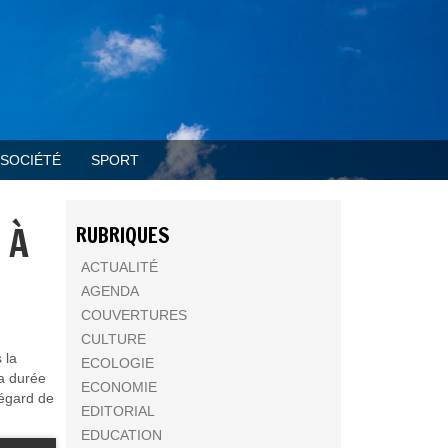
SOCIÉTÉ
SPORT
 À
RUBRIQUES
ACTUALITÉ
AGENDA
COUVERTURES
CULTURE
 la
ECOLOGIE
la durée
ECONOMIE
’égard de
EDITORIAL
EDUCATION