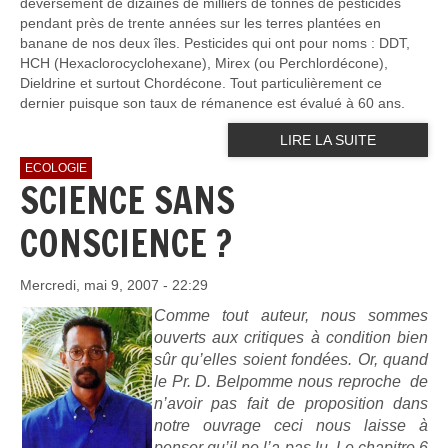
déversement de dizaines de milliers de tonnes de pesticides
pendant près de trente années sur les terres plantées en
banane de nos deux îles. Pesticides qui ont pour noms : DDT,
HCH (Hexaclorocyclohexane), Mirex (ou Perchlordécone),
Dieldrine et surtout Chordécone. Tout particulièrement ce
dernier puisque son taux de rémanence est évalué à 60 ans.
LIRE LA SUITE
ECOLOGIE
SCIENCE SANS
CONSCIENCE ?
Mercredi, mai 9, 2007 - 22:29
Comme tout auteur, nous sommes
ouverts aux critiques à condition bien
sûr qu’elles soient fondées. Or, quand
le Pr. D. Belpomme nous reproche de
n’avoir pas fait de proposition dans
notre ouvrage ceci nous laisse à
penser qu’il ne l’a pas lu. Le chapitre 6