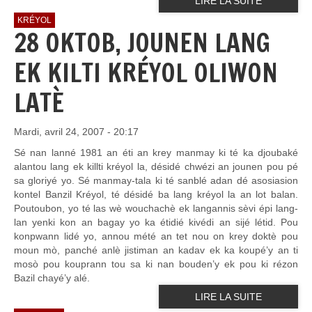
LIRE LA SUITE
KRÉYOL
28 OKTOB, JOUNEN LANG
EK KILTI KRÉYOL OLIWON
LATÈ
Mardi, avril 24, 2007 - 20:17
Sé nan lanné 1981 an éti an krey manmay ki té ka djoubaké
alantou lang ek killti kréyol la, désidé chwézi an jounen pou pé
sa gloriyé yo. Sé manmay-tala ki té sanblé adan dé asosiasion
kontel Banzil Kréyol, té désidé ba lang kréyol la an lot balan.
Poutoubon, yo té las wè wouchachè ek langannis sèvi épi lang-
lan yenki kon an bagay yo ka étidié kivédi an sijé létid. Pou
konpwann lidé yo, annou mété an tet nou on krey doktè pou
moun mò, panché anlè jistiman an kadav ek ka koupé’y an ti
mosò pou kouprann tou sa ki nan bouden’y ek pou ki rézon
Bazil chayé’y alé.
LIRE LA SUITE