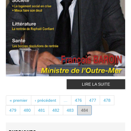
LIRE LA SUITE
PAGES
« premier
‹ précédent
…
476
477
478
479
480
481
482
483
484