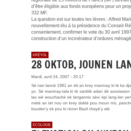
d’être éligible aux fonds européens pour un proj
332 MF.
La question est sur toutes les lèvres : Alfred Ma
nouvellement élu à la présidence du Conseil Régi
consentement, confirmer le vote du 30 avril 1997 
construction d’un incinérateur d’ordures ménagè
KRÉYOL
28 OKTOB, JOUNEN LA
Mardi, avril 24, 2007 - 20:17
Sé nan lanné 1981 an éti an krey manmay ki té ka djou
yo. Sé manmay-tala ki té sanblé adan dé asosiasion k
las wè wouchachè ek langannis sèvi épi lang-lan yenk
mété an tet nou on krey doktè pou moun mò, panché 
bouden’y ek pou ki rézon Bazil chayé’y alé.
ECOLOGIE