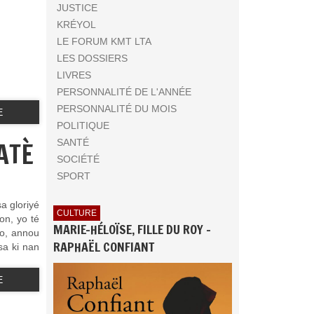
JUSTICE
KRÉYOL
LE FORUM KMT LTA
LES DOSSIERS
LIVRES
PERSONNALITÉ DE L'ANNÉE
PERSONNALITÉ DU MOIS
E
POLITIQUE
ATÈ
SANTÉ
SOCIÉTÉ
SPORT
a gloriyé
CULTURE
on, yo té
MARIE-HÉLOÏSE, FILLE DU ROY -
yo, annou
RAPHAËL CONFIANT
sa ki nan
E