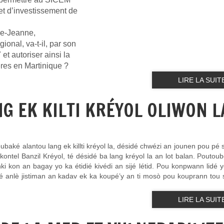
et d’investissement de
rie-Jeanne,
onal, va-t-il, par son
et autoriser ainsi la
res en Martinique ?
LIRE LA SUIT
NG EK KILTI KRÉYOL OLIWON L
baké alantou lang ek killti kréyol la, désidé chwézi an jounen pou pé s
ontel Banzil Kréyol, té désidé ba lang kréyol la an lot balan. Poutoub
i kon an bagay yo ka étidié kivédi an sijé létid. Pou konpwann lidé 
anlè jistiman an kadav ek ka koupé’y an ti mosò pou kouprann tou 
LIRE LA SUIT