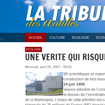
ACCUEIL
CULTURE
ECOLOGIE
ECON
ECOLOGIE
UNE VERITE QUI RISQU
Mercredi, avril 25, 2007 - 00:02
68 scientifiques et expe
construction de tout nouv
24 juin 1999
,
séance plénière du Consei
le dossier de l’incinéra
de la Martinique). L’enjeu de cette plénière est 
régionale de 25 millions de Francs (MF) devrai