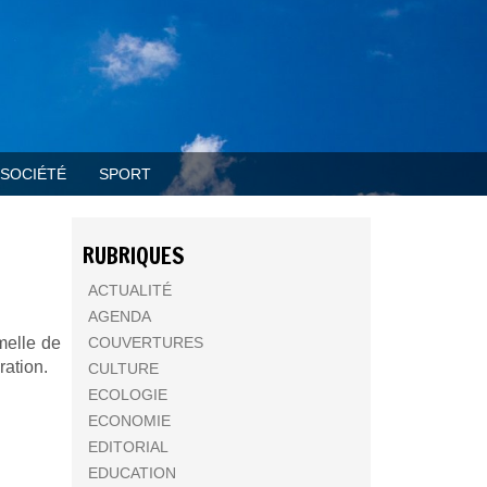
SOCIÉTÉ
SPORT
RUBRIQUES
ACTUALITÉ
AGENDA
melle de
COUVERTURES
ration.
CULTURE
ECOLOGIE
ECONOMIE
EDITORIAL
EDUCATION