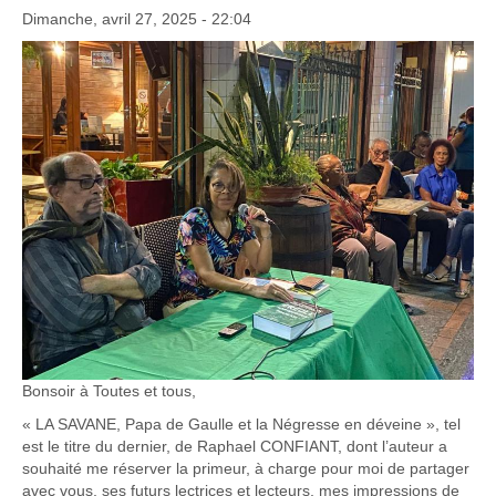
Dimanche, avril 27, 2025 - 22:04
Bonsoir à Toutes et tous,
« LA SAVANE, Papa de Gaulle et la Négresse en déveine », tel
est le titre du dernier, de Raphael CONFIANT, dont l’auteur a
souhaité me réserver la primeur, à charge pour moi de partager
avec vous, ses futurs lectrices et lecteurs, mes impressions de