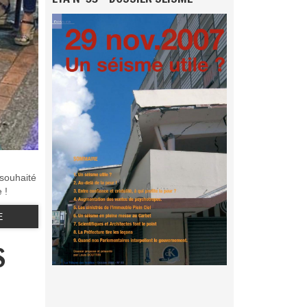
 souhaité
 !
E
S