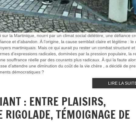
 sur la Martinique, nourri par un climat social délétère, une défiance c
ance et d’abandon. À l’origine, la cause semblait claire et légitime : le
foyers martiniquais. Mais ce qui aurait pu rester un combat structuré et 
mes d’expressions radicales, dominées par la pression populaire, la 
’une souffrance réelle par des courants plus radicaux. À qui la faute alor
lasse d’attendre une diminution du coût de la vie chère , a décidé de pr
ements démocratiques ?
LIRE LA SUIT
IANT : ENTRE PLAISIRS,
 RIGOLADE, TÉMOIGNAGE DE