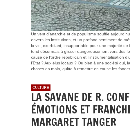
Un vent d’anarchie et de populisme souffle aujourd’hui
envers les institutions, et un profond sentiment de méfi
la vie, exorbitant, insupportable pour une majorité de 
tend désormais à glisser dangereusement vers des for
cause de l’ordre républicain et l’instrumentalisation d
l’État ? Aux élus locaux ? Ou bien à une société qui, 
choses en main, quitte à remettre en cause les fond
CULTURE
LA SAVANE DE R. CONF
ÉMOTIONS ET FRANCHE
MARGARET TANGER