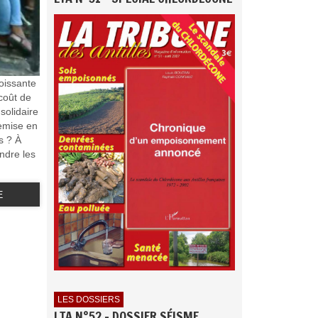
roissante
 coût de
solidaire
remise en
s ? À
endre les
E
LES DOSSIERS
LTA N°52 - DOSSIER SÉISME