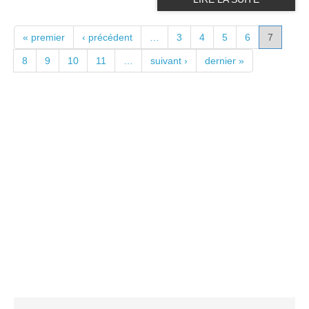
PAGES
« premier
‹ précédent
…
3
4
5
6
7
8
9
10
11
…
suivant ›
dernier »