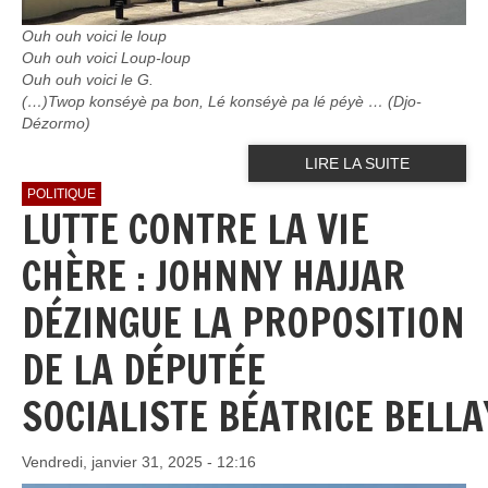
Ouh ouh voici le loup
Ouh ouh voici Loup-loup
Ouh ouh voici le G.
(…)Twop konséyè pa bon, Lé konséyè pa lé péyè … (Djo-
Dézormo)
LIRE LA SUITE
POLITIQUE
LUTTE CONTRE LA VIE
CHÈRE : JOHNNY HAJJAR
DÉZINGUE LA PROPOSITION
DE LA DÉPUTÉE
SOCIALISTE BÉATRICE BELLA
Vendredi, janvier 31, 2025 - 12:16