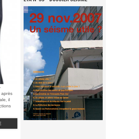
-
n après
le, il
ctions
E