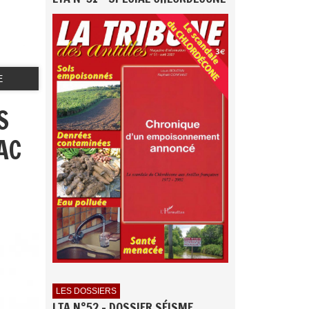
E
S
AC
LES DOSSIERS
LTA N°52 - DOSSIER SÉISME