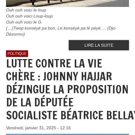
Ouh ouh voici le loup
Ouh ouh voici Loup-loup
Ouh ouh voici le G.
(…)Twop konséyè pa bon, Lé konséyè pa lé péyè … (Djo-
Dézormo)
LIRE LA SUITE
POLITIQUE
LUTTE CONTRE LA VIE
CHÈRE : JOHNNY HAJJAR
DÉZINGUE LA PROPOSITION
DE LA DÉPUTÉE
SOCIALISTE BÉATRICE BELLA
Vendredi, janvier 31, 2025 - 12:16