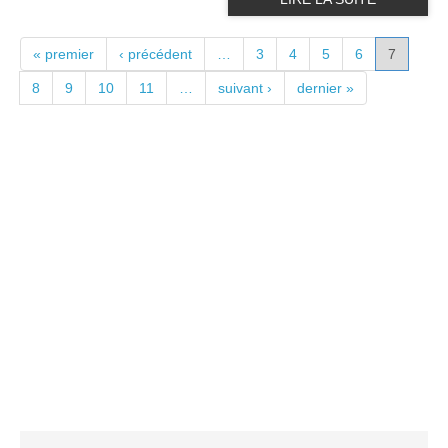
PAGES
« premier
‹ précédent
…
3
4
5
6
7
8
9
10
11
…
suivant ›
dernier »