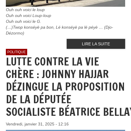
Ouh ouh voici le loup
Ouh ouh voici Loup-loup
Ouh ouh voici le G.
(…)Twop konséyè pa bon, Lé konséyè pa lé péyè … (Djo-
Dézormo)
LIRE LA SUITE
POLITIQUE
LUTTE CONTRE LA VIE
CHÈRE : JOHNNY HAJJAR
DÉZINGUE LA PROPOSITION
DE LA DÉPUTÉE
SOCIALISTE BÉATRICE BELLA
Vendredi, janvier 31, 2025 - 12:16