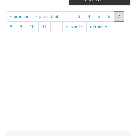
PAGES
« premier
‹ précédent
…
3
4
5
6
7
8
9
10
11
…
suivant ›
dernier »