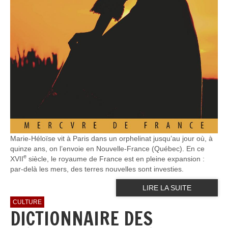
Marie-Héloïse vit à Paris dans un orphelinat jusqu’au jour où, à
quinze ans, on l’envoie en Nouvelle-France (Québec). En ce
e
XVII
siècle, le royaume de France est en pleine expansion :
par-delà les mers, des terres nouvelles sont investies.
LIRE LA SUITE
CULTURE
DICTIONNAIRE DES