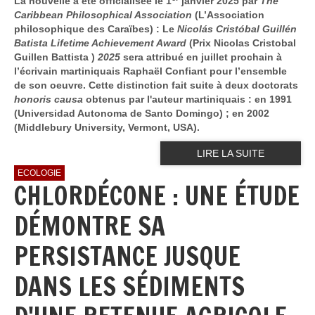
La nouvelle a été officialisée le 1
janvier 2025 par
The
Caribbean Philosophical Association
(L’Association
philosophique des Caraïbes) : Le
Nicolás Cristóbal Guillén
Batista Lifetime Achievement Award
(Prix Nicolas Cristobal
Guillen Battista )
2025
sera attribué en juillet prochain à
l’écrivain martiniquais Raphaël Confiant pour l’ensemble
de son oeuvre. Cette distinction fait suite à deux doctorats
honoris causa
obtenus par l'auteur martiniquais : en 1991
(Universidad Autonoma de Santo Domingo) ; en 2002
(Middlebury University, Vermont, USA).
LIRE LA SUITE
ECOLOGIE
CHLORDÉCONE : UNE ÉTUDE
DÉMONTRE SA
PERSISTANCE JUSQUE
DANS LES SÉDIMENTS