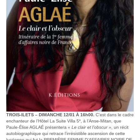
TROIS-ILETS – DIMANCHE 12/01 À 16h00.
C’est dans le cadre
enchanteur de l’Hôtel La Suite Villa 5*, à l’Anse-Mitan, que
Paule-Élise AGLAÉ présentera «
Le clair et l’obscur
», un récit
autobiographique qui retrace l’irrésistible ascension de cette
lucéenne qui fut la PREMIÈRE FEMME D’AFFAIRES NOIRE DE