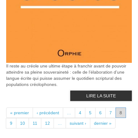
Il reste au créole une ultime étape à franchir avant de pouvoir
atteindre sa pleine souveraineté : celle de l’élaboration d’une
langue écrite qui puisse assumer le quotidien scriptural des
populations créolophones.
LIRE LA SUITE
PAGES
« premier
‹ précédent
…
4
5
6
7
8
9
10
11
12
…
suivant ›
dernier »