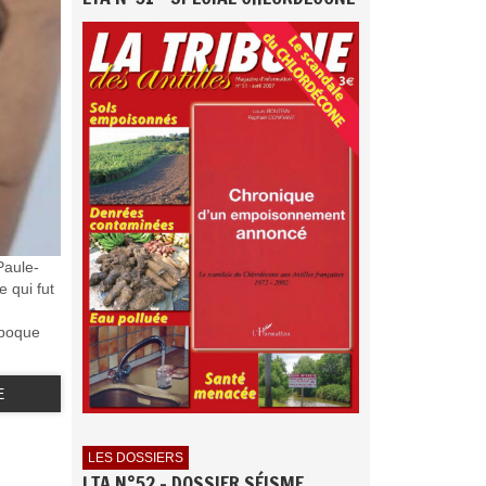
Paule-
e qui fut
époque
E
LES DOSSIERS
LTA N°52 - DOSSIER SÉISME