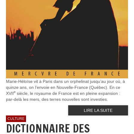
Marie-Héloïse vit à Paris dans un orphelinat jusqu’au jour où, à
quinze ans, on l’envoie en Nouvelle-France (Québec). En ce
e
XVII
siècle, le royaume de France est en pleine expansion :
par-delà les mers, des terres nouvelles sont investies.
LIRE LA SUITE
CULTURE
DICTIONNAIRE DES