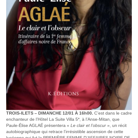
TROIS-ILETS – DIMANCHE 12/01 À 16h00.
C’est dans le cadre
enchanteur de l’Hôtel La Suite Villa 5*, à l’Anse-Mitan, que
Paule-Élise AGLAÉ présentera «
Le clair et l’obscur
», un récit
autobiographique qui retrace l’irrésistible ascension de cette
lucéenne qui fut la PREMIÈRE FEMME D’AFFAIRES NOIRE DE