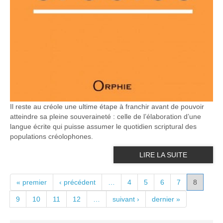
Il reste au créole une ultime étape à franchir avant de pouvoir
atteindre sa pleine souveraineté : celle de l’élaboration d’une
langue écrite qui puisse assumer le quotidien scriptural des
populations créolophones.
LIRE LA SUITE
PAGES
« premier
‹ précédent
…
4
5
6
7
8
9
10
11
12
…
suivant ›
dernier »