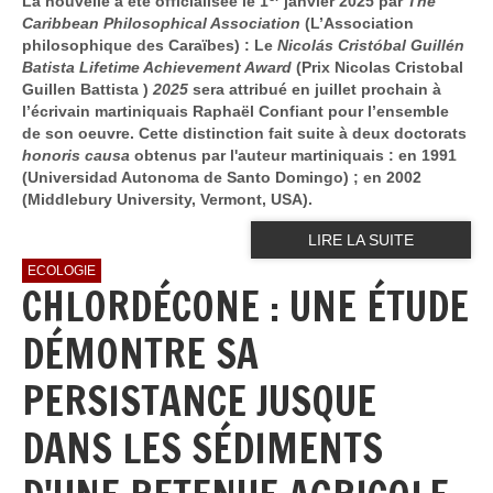
La nouvelle a été officialisée le 1
janvier 2025 par
The
Caribbean Philosophical Association
(L’Association
philosophique des Caraïbes) : Le
Nicolás Cristóbal Guillén
Batista Lifetime Achievement Award
(Prix Nicolas Cristobal
Guillen Battista )
2025
sera attribué en juillet prochain à
l’écrivain martiniquais Raphaël Confiant pour l’ensemble
de son oeuvre. Cette distinction fait suite à deux doctorats
honoris causa
obtenus par l'auteur martiniquais : en 1991
(Universidad Autonoma de Santo Domingo) ; en 2002
(Middlebury University, Vermont, USA).
LIRE LA SUITE
ECOLOGIE
CHLORDÉCONE : UNE ÉTUDE
DÉMONTRE SA
PERSISTANCE JUSQUE
DANS LES SÉDIMENTS