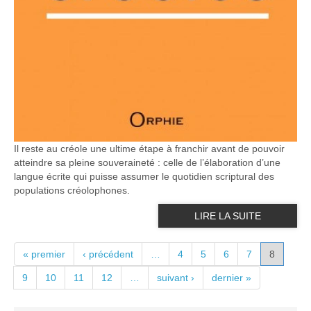
Il reste au créole une ultime étape à franchir avant de pouvoir
atteindre sa pleine souveraineté : celle de l’élaboration d’une
langue écrite qui puisse assumer le quotidien scriptural des
populations créolophones.
LIRE LA SUITE
PAGES
« premier
‹ précédent
…
4
5
6
7
8
9
10
11
12
…
suivant ›
dernier »