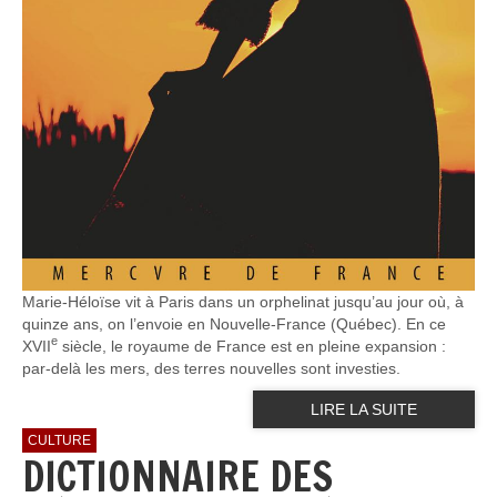
Marie-Héloïse vit à Paris dans un orphelinat jusqu’au jour où, à
quinze ans, on l’envoie en Nouvelle-France (Québec). En ce
e
XVII
siècle, le royaume de France est en pleine expansion :
par-delà les mers, des terres nouvelles sont investies.
LIRE LA SUITE
CULTURE
DICTIONNAIRE DES