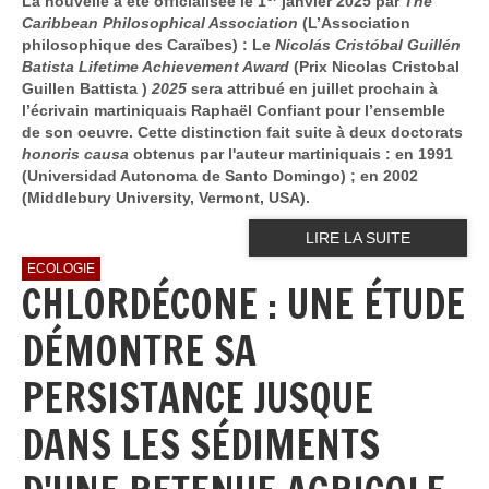
La nouvelle a été officialisée le 1
janvier 2025 par
The
Caribbean Philosophical Association
(L’Association
philosophique des Caraïbes) : Le
Nicolás Cristóbal Guillén
Batista Lifetime Achievement Award
(Prix Nicolas Cristobal
Guillen Battista )
2025
sera attribué en juillet prochain à
l’écrivain martiniquais Raphaël Confiant pour l’ensemble
de son oeuvre. Cette distinction fait suite à deux doctorats
honoris causa
obtenus par l'auteur martiniquais : en 1991
(Universidad Autonoma de Santo Domingo) ; en 2002
(Middlebury University, Vermont, USA).
LIRE LA SUITE
ECOLOGIE
CHLORDÉCONE : UNE ÉTUDE
DÉMONTRE SA
PERSISTANCE JUSQUE
DANS LES SÉDIMENTS