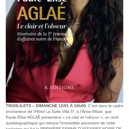
TROIS-ILETS – DIMANCHE 12/01 À 16h00.
C’est dans le cadre
enchanteur de l’Hôtel La Suite Villa 5*, à l’Anse-Mitan, que
Paule-Élise AGLAÉ présentera «
Le clair et l’obscur
», un récit
autobiographique qui retrace l’irrésistible ascension de cette
lucéenne qui fut la PREMIÈRE FEMME D’AFFAIRES NOIRE DE