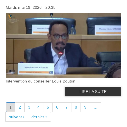
Mardi, mai 19, 2026 - 20:38
Intervention du conseiller Louis Boutrin
LIRE LA SUITE
PAGES
1
2
3
4
5
6
7
8
9
…
suivant ›
dernier »