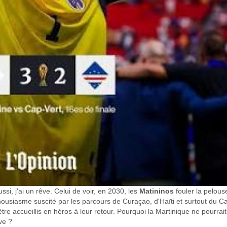
ssi, j'ai un rêve. Celui de voir, en 2030, les
Matininos
fouler la pelous
ousiasme suscité par les parcours de Curaçao, d'Haïti et surtout du Ca
être accueillis en héros à leur retour. Pourquoi la Martinique ne pourrait
ve ?