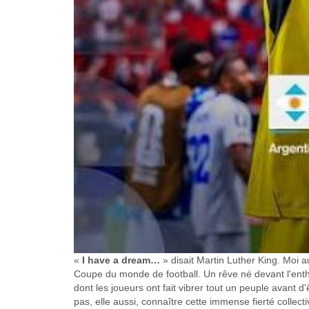
«
I have a dream…
» disait Martin Luther King. Moi au
Coupe du monde de football. Un rêve né devant l'enth
dont les joueurs ont fait vibrer tout un peuple avant d'
pas, elle aussi, connaître cette immense fierté collecti