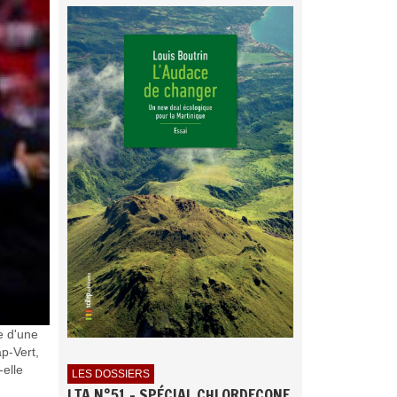
e d'une
p-Vert,
-elle
LES DOSSIERS
LTA N°51 - SPÉCIAL CHLORDECONE