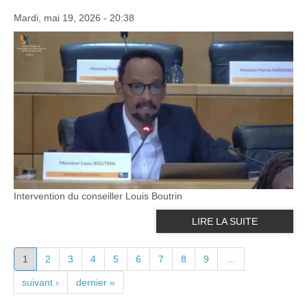
Mardi, mai 19, 2026 - 20:38
Intervention du conseiller Louis Boutrin
LIRE LA SUITE
PAGES
1
2
3
4
5
6
7
8
9
…
suivant ›
dernier »