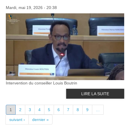
Mardi, mai 19, 2026 - 20:38
Intervention du conseiller Louis Boutrin
LIRE LA SUITE
PAGES
1
2
3
4
5
6
7
8
9
…
suivant ›
dernier »