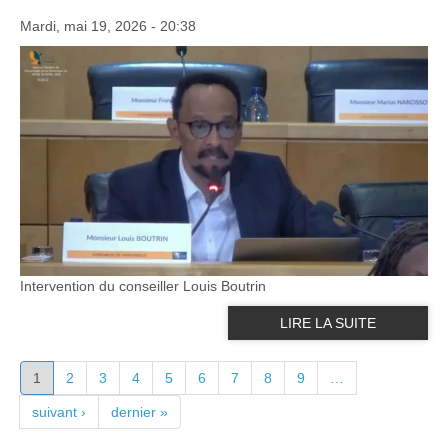
Mardi, mai 19, 2026 - 20:38
Intervention du conseiller Louis Boutrin
LIRE LA SUITE
PAGES
1
2
3
4
5
6
7
8
9
…
suivant ›
dernier »