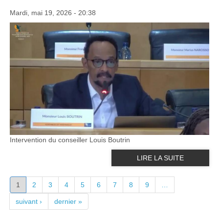
Mardi, mai 19, 2026 - 20:38
Intervention du conseiller Louis Boutrin
LIRE LA SUITE
PAGES
1
2
3
4
5
6
7
8
9
…
suivant ›
dernier »