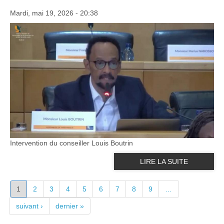
Mardi, mai 19, 2026 - 20:38
Intervention du conseiller Louis Boutrin
LIRE LA SUITE
PAGES
1
2
3
4
5
6
7
8
9
…
suivant ›
dernier »