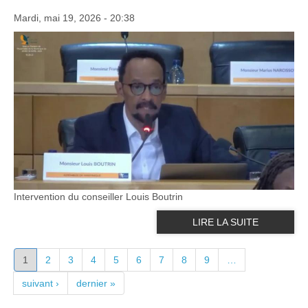
Mardi, mai 19, 2026 - 20:38
Intervention du conseiller Louis Boutrin
LIRE LA SUITE
PAGES
1
2
3
4
5
6
7
8
9
…
suivant ›
dernier »