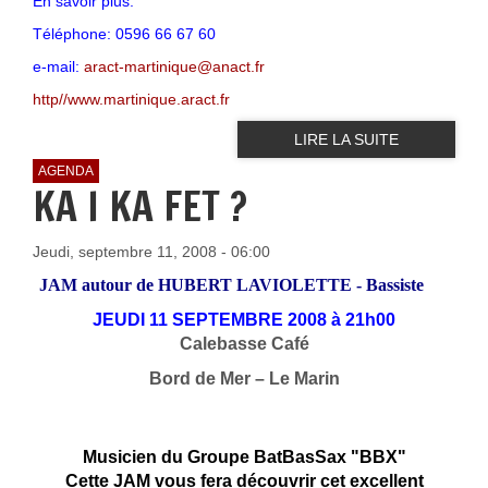
En savoir plus:
T
éléphone: 0596 66 67 60
e-mail:
aract-martinique@anact.fr
http//www.martinique.aract.fr
LIRE LA SUITE
AGENDA
KA I KA FET ?
Jeudi, septembre 11, 2008 - 06:00
JAM autour de HUBERT LAVIOLETTE - Bassiste
J
EUDI 11 SEPTEMBRE 2008 à 21h00
Calebasse Café
Bord de Mer – Le Marin
Musicien du Groupe BatBasSax "BBX"
Cette JAM vous fera découvrir cet excellent