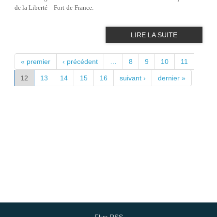
de la Liberté – Fort-de-France.
LIRE LA SUITE
PAGES
« premier
‹ précédent
…
8
9
10
11
12
13
14
15
16
suivant ›
dernier »
Flux RSS