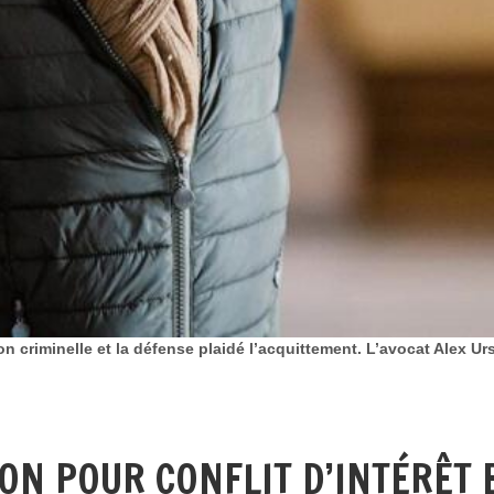
 criminelle et la défense plaidé l’acquittement. L’avocat Alex Ursu
N POUR CONFLIT D’INTÉRÊT E