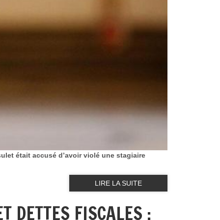
let était accusé d’avoir violé une stagiaire
LIRE LA SUITE
T DETTES FISCALES :