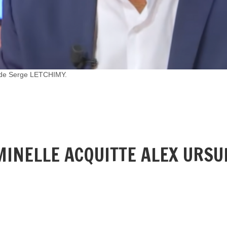
e »de Serge LETCHIMY.
.
IMINELLE ACQUITTE ALEX URSU